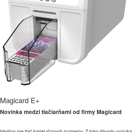
Magicard E+
Novinka medzi tlačiarňami od firmy Magicard
Ideálna pre tlač kariet rôznych rozmerov. Z toho dôvodu ponúka