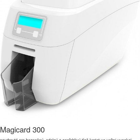
Magicard 300
navrhnutá pre bezpečnú, odolnú a spoľahlivú tlač kariet vo veľmi vysokej