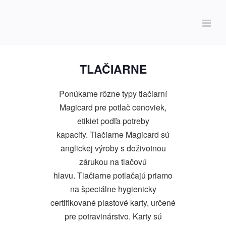
TLAČIARNE
Ponúkame rôzne typy tlačiarní
Magicard pre potlač cenoviek,
etikiet podľa potreby
kapacity.
Tlačiarne Magicard sú
anglickej výroby s doživotnou
zárukou na tlačovú
hlavu.
Tlačiarne potlačajú priamo
na špeciálne hygienicky
certifikované plastové karty, určené
pre potravinárstvo. Karty sú