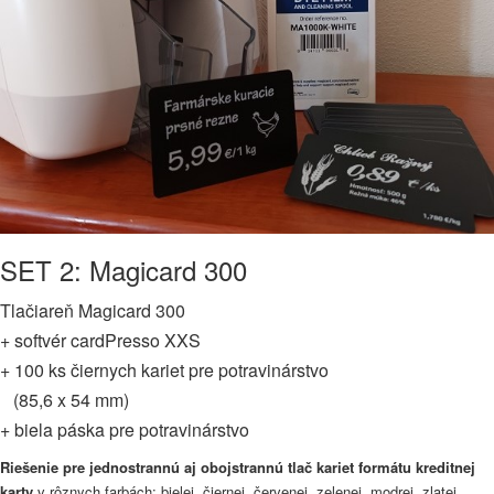
SET 2: Magicard 300
Tlačiareň Magicard 300
+ softvér cardPresso XXS
+ 100 ks čiernych kariet pre potravinárstvo
(85,6 x 54 mm)
+ biela páska pre potravinárstvo
Riešenie pre jednostrannú aj obojstrannú tlač kariet formátu kreditnej
karty
v rôznych farbách: bielej, čiernej, červenej, zelenej, modrej, zlatej