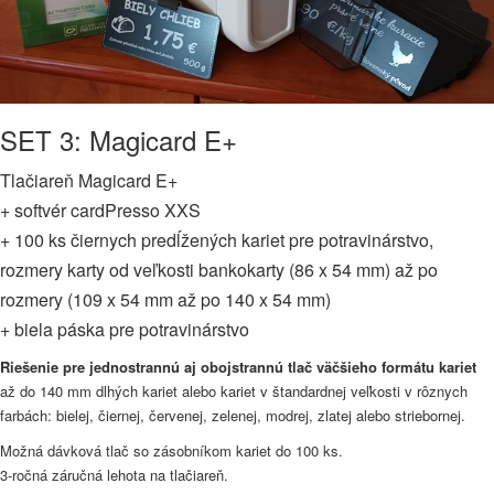
SET 3: Magicard E+
Tlačiareň Magicard E+
+ softvér cardPresso XXS
+ 100 ks čiernych predĺžených kariet pre potravinárstvo,
rozmery karty od veľkosti bankokarty (86 x 54 mm) až po
rozmery (109 x 54 mm až po 140 x 54 mm)
+ biela páska pre potravinárstvo
Riešenie pre jednostrannú aj obojstrannú tlač väčšieho formátu kariet
až do 140 mm dlhých kariet alebo kariet v štandardnej veľkosti v rôznych
farbách: bielej, čiernej, červenej, zelenej, modrej, zlatej alebo striebornej.
Možná dávková tlač so zásobníkom kariet do 100 ks.
3-ročná záručná lehota na tlačiareň.