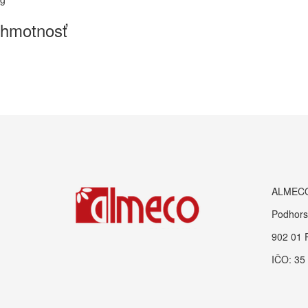
hmotnosť
ALMECO 
Podhors
902 01 
IČO: 35