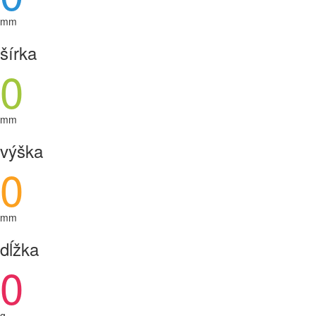
mm
šírka
0
mm
výška
0
mm
dĺžka
0
g