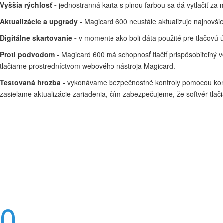
Vyššia rýchlosť -
jednostranná karta s plnou farbou sa dá vytlačiť za 
Aktualizácie a upgrady -
Magicard 600 neustále aktualizuje najnovšie 
Digitálne skartovanie -
v momente ako boli dáta použité pre tlačovú ú
Proti podvodom -
Magicard 600 má schopnosť tlačiť prispôsobiteľný 
tlačiarne prostredníctvom webového nástroja Magicard.
Testovaná hrozba -
vykonávame bezpečnostné kontroly pomocou komple
zasielame aktualizácie zariadenia, čím zabezpečujeme, že softvér tla
Kúpiť
Prospekt
0