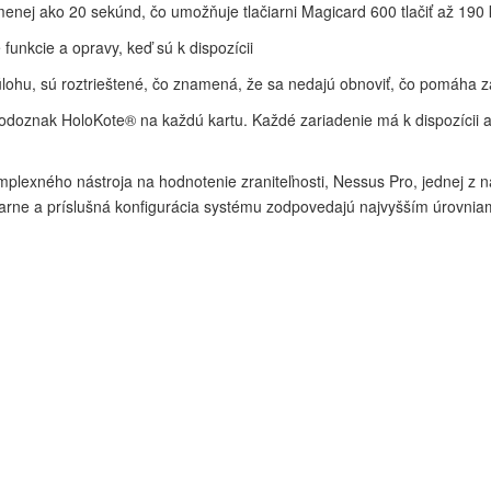
menej ako 20 sekúnd, čo umožňuje tlačiarni Magicard 600 tlačiť až 190 
funkcie a opravy, keď sú k dispozícii
lohu, sú roztrieštené, čo znamená, že sa nedajú obnoviť, čo pomáha za
vodoznak HoloKote® na každú kartu. Každé zariadenie má k dispozícii
xného nástroja na hodnotenie zraniteľnosti, Nessus Pro, jednej z naj
čiarne a príslušná konfigurácia systému zodpovedajú najvyšším úrovnia