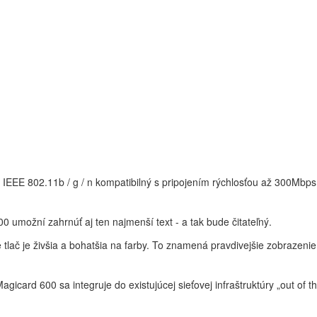
EEE 802.11b / g / n kompatibilný s pripojením rýchlosťou až 300Mbps
0 umožní zahrnúť aj ten najmenší text - a tak bude čitateľný.
lač je živšia a bohatšia na farby. To znamená pravdivejšie zobrazenie 
agicard 600 sa integruje do existujúcej sieťovej infraštruktúry „out of